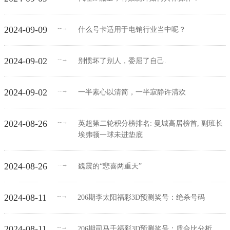
→
2024-09-09
--
什么号卡适用于电销行业当中呢？
→
2024-09-02
--
别惯坏了别人，委屈了自己.
→
2024-09-02
--
一半素心以清简，一半寂静许清欢
→
2024-08-26
--
英超第二轮积分榜排名: 曼城高居榜首, 副班长
埃弗顿一球未进垫底
→
2024-08-26
--
魏震的“悲喜两重天”
→
2024-08-11
--
206期李太阳福彩3D预测奖号：绝杀号码
→
2024-08-11
--
206期司马千福彩3D预测奖号：质合比分析