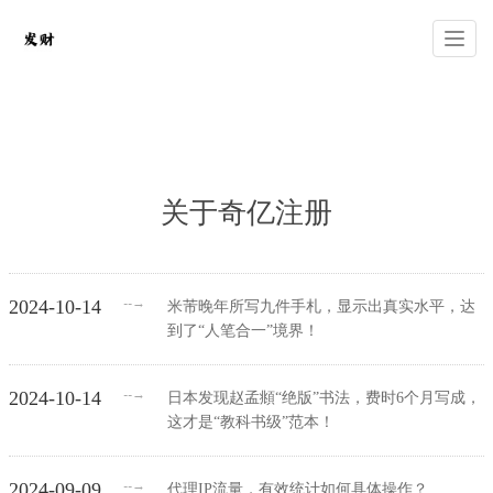
关于奇亿注册
你的位置：
奇亿注册
>
关于奇亿注册
>
→
2024-10-14
--
米芾晚年所写九件手札，显示出真实水平，达
到了“人笔合一”境界！
→
2024-10-14
--
日本发现赵孟頫“绝版”书法，费时6个月写成，
这才是“教科书级”范本！
→
2024-09-09
--
代理IP流量，有效统计如何具体操作？